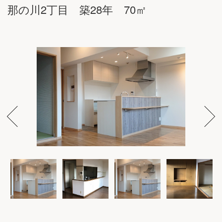
那の川2丁目 築28年 70㎡